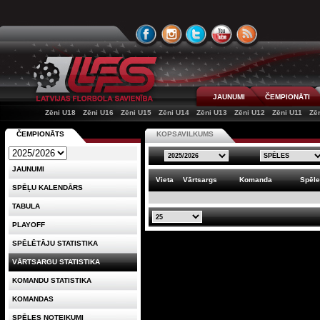
JAUNUMI
ČEMPIONĀTI
Zēni U18
Zēni U16
Zēni U15
Zēni U14
Zēni U13
Zēni U12
Zēni U11
Zē
ČEMPIONĀTS
KOPSAVILKUMS
JAUNUMI
Vieta
Vārtsargs
Komanda
Spēl
SPĒĻU KALENDĀRS
TABULA
PLAYOFF
SPĒLĒTĀJU STATISTIKA
VĀRTSARGU STATISTIKA
KOMANDU STATISTIKA
KOMANDAS
SPĒLES NOTEIKUMI