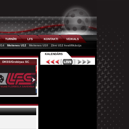
TURNĪRI
LFS
KONTAKTI
VEIKALS
U14
Meitenes U12
Meitenes U10
Zēni U12 kvalifikācija
KALENDĀRS
DKSS/Grobiņas SC
Ķekavas Bulldogs
NND/RJTC