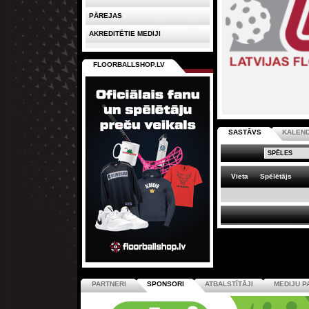
PĀREJAS
AKREDITĒTIE MEDIJI
FLOORBALLSHOP.LV
SASTĀVS
KALEN
Vieta
Spēlētājs
PARTNERI
SPONSORI
ATBALSTĪTĀJI
MEDIJU P