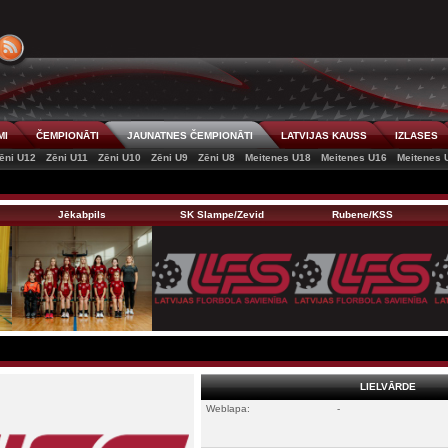
MI
ČEMPIONĀTI
JAUNATNES ČEMPIONĀTI
LATVIJAS KAUSS
IZLASES
ēni U12
Zēni U11
Zēni U10
Zēni U9
Zēni U8
Meitenes U18
Meitenes U16
Meitenes 
Jēkabpils
SK Slampe/Zevid
Rubene/KSS
LIELVĀRDE
Weblapa:
-