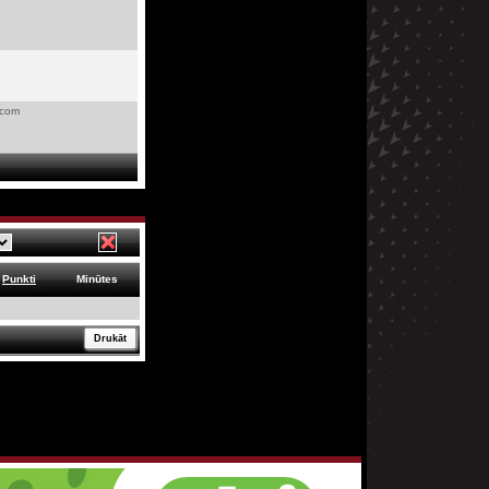
.com
Punkti
Minūtes
Drukāt