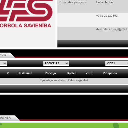
Komandas pārstāvis:
Luīza Taube
+371 25122362
dvsportacentrs[at]gmail
DĀRS
#
Dz.datums
Pozīcija
Spēles
Vārti
Piespēles
Spēlētāju saraksts... lūdzu uzgaidiet
ARTNERI