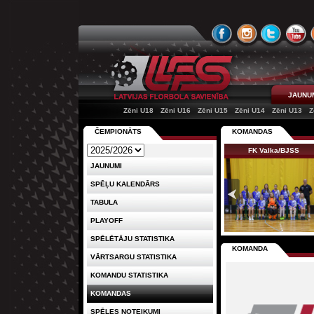
JAUNU
Zēni U18
Zēni U16
Zēni U15
Zēni U14
Zēni U13
Z
ČEMPIONĀTS
KOMANDAS
FK Valka/BJSS
JAUNUMI
SPĒĻU KALENDĀRS
TABULA
PLAYOFF
SPĒLĒTĀJU STATISTIKA
KOMANDA
VĀRTSARGU STATISTIKA
KOMANDU STATISTIKA
KOMANDAS
SPĒLES NOTEIKUMI