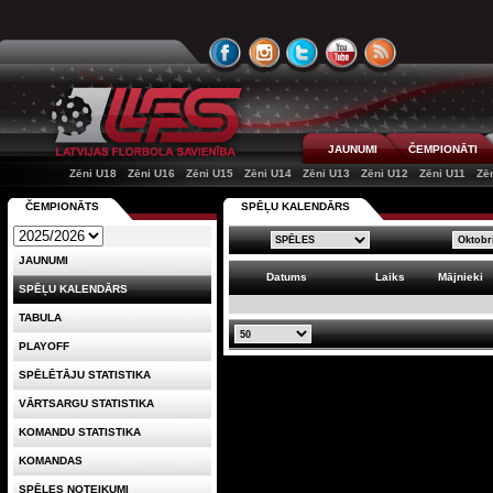
JAUNUMI
ČEMPIONĀTI
Zēni U18
Zēni U16
Zēni U15
Zēni U14
Zēni U13
Zēni U12
Zēni U11
Zē
ČEMPIONĀTS
SPĒĻU KALENDĀRS
JAUNUMI
Datums
Laiks
Mājnieki
SPĒĻU KALENDĀRS
TABULA
PLAYOFF
SPĒLĒTĀJU STATISTIKA
VĀRTSARGU STATISTIKA
KOMANDU STATISTIKA
KOMANDAS
SPĒLES NOTEIKUMI