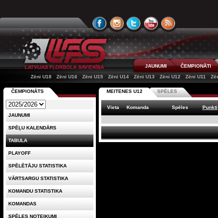
JAUNUMI
ČEMPIONĀTI
Zēni U18
Zēni U16
Zēni U15
Zēni U14
Zēni U13
Zēni U12
Zēni U11
Zē
ČEMPIONĀTS
MEITENES U12
SPĒLES
Vieta
Komanda
Spēles
Punkti
JAUNUMI
SPĒĻU KALENDĀRS
TABULA
PLAYOFF
SPĒLĒTĀJU STATISTIKA
VĀRTSARGU STATISTIKA
KOMANDU STATISTIKA
KOMANDAS
SPĒLES NOTEIKUMI