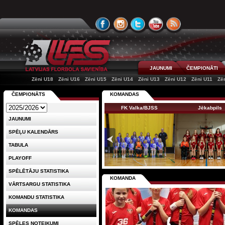
JAUNUMI
ČEMPIONĀTI
Zēni U18
Zēni U16
Zēni U15
Zēni U14
Zēni U13
Zēni U12
Zēni U11
Zē
ČEMPIONĀTS
KOMANDAS
FK Valka/BJSS
Jēkabpils
JAUNUMI
SPĒĻU KALENDĀRS
TABULA
PLAYOFF
SPĒLĒTĀJU STATISTIKA
KOMANDA
VĀRTSARGU STATISTIKA
KOMANDU STATISTIKA
KOMANDAS
SPĒLES NOTEIKUMI