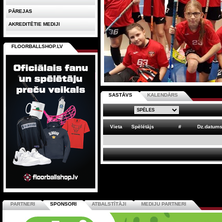
PĀREJAS
AKREDITĒTIE MEDIJI
FLOORBALLSHOP.LV
SASTĀVS
KALENDĀRS
Vieta
Spēlētājs
#
Dz.datum
PARTNERI
SPONSORI
ATBALSTĪTĀJI
MEDIJU PARTNERI