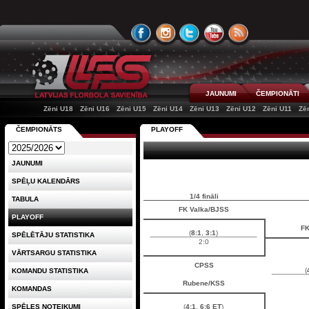
JAUNUMI
ČEMPIONĀTI
Zēni U18
Zēni U16
Zēni U15
Zēni U14
Zēni U13
Zēni U12
Zēni U11
Zē
ČEMPIONĀTS
PLAYOFF
JAUNUMI
SPĒĻU KALENDĀRS
1/4 fināli
TABULA
FK Valka/BJSS
PLAYOFF
FK
(
8:1
,
3:1
)
SPĒLĒTĀJU STATISTIKA
2:0
VĀRTSARGU STATISTIKA
CPSS
(
KOMANDU STATISTIKA
Rubene/KSS
KOMANDAS
SPĒLES NOTEIKUMI
(
4:1
,
6:6 ET
)