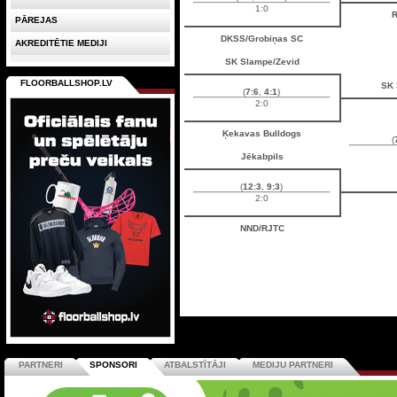
1:0
PĀREJAS
DKSS/Grobiņas SC
AKREDITĒTIE MEDIJI
SK Slampe/Zevid
FLOORBALLSHOP.LV
SK 
(
7:6
,
4:1
)
2:0
Ķekavas Bulldogs
(
Jēkabpils
(
12:3
,
9:3
)
2:0
NND/RJTC
PARTNERI
SPONSORI
ATBALSTĪTĀJI
MEDIJU PARTNERI