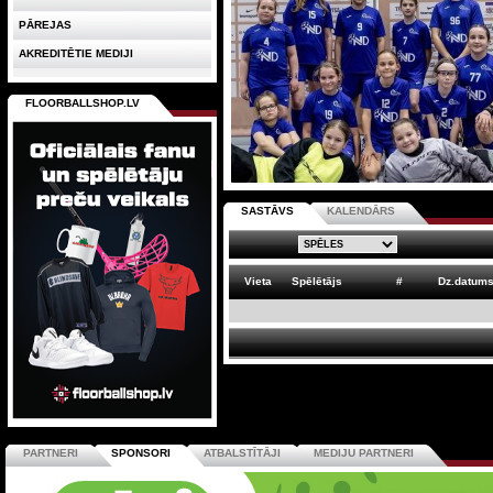
PĀREJAS
AKREDITĒTIE MEDIJI
FLOORBALLSHOP.LV
SASTĀVS
KALENDĀRS
Vieta
Spēlētājs
#
Dz.datum
PARTNERI
SPONSORI
ATBALSTĪTĀJI
MEDIJU PARTNERI