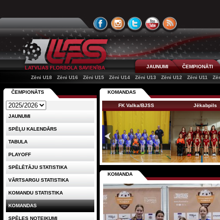
JAUNUMI
ČEMPIONĀTI
Zēni U18
Zēni U16
Zēni U15
Zēni U14
Zēni U13
Zēni U12
Zēni U11
Zē
ČEMPIONĀTS
KOMANDAS
FK Valka/BJSS
Jēkabpils
JAUNUMI
SPĒĻU KALENDĀRS
TABULA
PLAYOFF
SPĒLĒTĀJU STATISTIKA
KOMANDA
VĀRTSARGU STATISTIKA
KOMANDU STATISTIKA
KOMANDAS
SPĒLES NOTEIKUMI