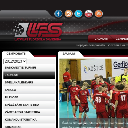
JAUNUMI
ČEMPIO
Liepājas čempionāts
Vidzemes čem
ČEMPIONĀTS
JAUNUMI
SASKAŅOTIE TURNĪRI
JAUNUMI
SPĒĻU KALENDĀRS
TABULA
PLAYOFF
SPĒLĒTĀJU STATISTIKA
VĀRTSARGU STATISTIKA
KOMANDU STATISTIKA
Šodien Slovākijas pilsētā Košicē par "EuroFlo
KOMANDAS
vīriešu komandu konkurencē kļuva Latvijas ...