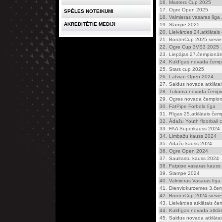
16.
Masters Cup 2025
17.
Ogre Open 2025
SPĒLES NOTEIKUMI
18.
Valmieras vasaras līga
AKREDITĒTIE MEDIJI
19.
Slampe 2025
20.
Lielvārdes 24.atklātai
21.
BorderCup 2025 sievi
22.
Ogre Cup 3VS3 2025
23.
Liepājas 27.čempionāts
24.
Kuldīgas novada čemp
25.
Stars cup 2025
26.
Latvian Open 2024
27.
Saldus novada atklāta
28.
Tukuma novada čempion
29.
Ogres novada čempionā
30.
FatPipe Forbola līga
31.
Rīgas 25.atklātais čemp
32.
Ādažu Youth floorball
33.
FAA Superkauss 2024
34.
Limbažu kauss 2024
35.
Ādažu kauss 2024
36.
Ogre Open 2024
37.
Saulrastu kauss 2024
38.
Fatpipe vasaras kauss 
39.
Slampe 2024
40.
Valmieras Vasaras līga
41.
Dienvidkurzemes 3.čem
42.
BorderCup 2024 sievi
43.
Lielvārdes atklātais če
44.
Kuldīgas novada atklā
45.
Saldus novada atklāta