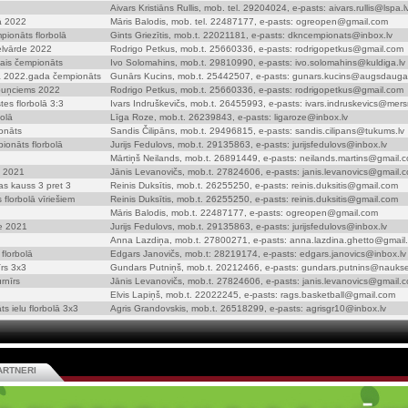
Aivars Kristiāns Rullis, mob. tel. 29204024, e-pasts: aivars.rullis@lspa.l
ā 2022
Māris Balodis, mob. tel. 22487177, e-pasts: ogreopen@gmail.com
pionāts florbolā
Gints Griezītis, mob.t. 22021181, e-pasts: dkncempionats@inbox.lv
ielvārde 2022
Rodrigo Petkus, mob.t. 25660336, e-pasts: rodrigopetkus@gmail.com
tais čempionāts
Ivo Solomahins, mob.t. 29810990, e-pasts: ivo.solomahins@kuldiga.lv
 2022.gada čempionāts
Gunārs Kucins, mob.t. 25442507, e-pasts: gunars.kucins@augsdauga
Spuņciems 2022
Rodrigo Petkus, mob.t. 25660336, e-pasts: rodrigopetkus@gmail.com
tes florbolā 3:3
Ivars Indruškevičs, mob.t. 26455993, e-pasts: ivars.indruskevics@mers
olā
Līga Roze, mob.t. 26239843, e-pasts: ligaroze@inbox.lv
onāts
Sandis Čilipāns, mob.t. 29496815, e-pasts: sandis.cilipans@tukums.lv
ionāts florbolā
Jurijs Fedulovs, mob.t. 29135863, e-pasts: jurijsfedulovs@inbox.lv
Mārtiņš Neilands, mob.t. 26891449, e-pasts: neilands.martins@gmail.
ā 2021
Jānis Levanovičs, mob.t. 27824606, e-pasts: janis.levanovics@gmail.
as kauss 3 pret 3
Reinis Duksītis, mob.t. 26255250, e-pasts: reinis.duksitis@gmail.com
florbolā vīriešiem
Reinis Duksītis, mob.t. 26255250, e-pasts: reinis.duksitis@gmail.com
Māris Balodis, mob.t. 22487177, e-pasts: ogreopen@gmail.com
le 2021
Jurijs Fedulovs, mob.t. 29135863, e-pasts: jurijsfedulovs@inbox.lv
Anna Lazdiņa, mob.t. 27800271, e-pasts: anna.lazdina.ghetto@gmail
florbolā
Edgars Janovičs, mob.t: 28219174, e-pasts: edgars.janovics@inbox.lv
īrs 3x3
Gundars Putniņš, mob.t. 20212466, e-pasts: gundars.putnins@naukse
rnīrs
Jānis Levanovičs, mob.t. 27824606, e-pasts: janis.levanovics@gmail.
Elvis Lapiņš, mob.t. 22022245, e-pasts: rags.basketball@gmail.com
 ielu florbolā 3x3
Agris Grandovskis, mob.t. 26518299, e-pasts: agrisgr10@inbox.lv
ARTNERI