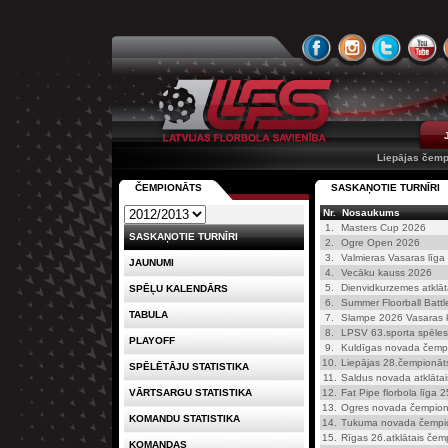
Liepājas čemp
ČEMPIONĀTS
SASKAŅOTIE TURNĪRI
Nr.
Nosaukums
1.
Masters Cup 2026
SASKAŅOTIE TURNĪRI
2.
Ogre Open 2026
3.
Valmieras Vasaras līga
JAUNUMI
4.
Vecāku kauss 2026
5.
Dienvidkurzemes atklā
SPĒĻU KALENDĀRS
6.
Summer Floorball Batt
TABULA
7.
Slampe 2026 Vasaras 
8.
LPSV 63.sporta spēles
PLAYOFF
9.
Kuldīgas novada čemp
10.
Liepājas 28.čempionāts
SPĒLĒTĀJU STATISTIKA
11.
Saldus novada atklāta
VĀRTSARGU STATISTIKA
12.
Fat Pipe florbola līga 
13.
Ogres novada čempionā
KOMANDU STATISTIKA
14.
Tukuma novada čempion
15.
Rīgas 26.atklātais čemp
KOMANDAS