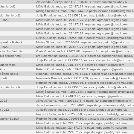
Aleksandrs Štekeļs, mob.t. 20210248, e-pasts: skamber@inbox.lv
ts florbolā
Māris Balodis, mob. tel. 22487177, e-pasts: ogreopen@gmail.com
Mārtiņš Neilands, mob.t. 26891449, e-pasts: neilands.martins@gmail.
ionāts florbolā
Jurijs Fedulovs, mob.t. 29135863, e-pasts: jurijsfedulovs@inbox.lv
ā 2023
Māris Balodis, mob. tel. 22487177, e-pasts: ogreopen@gmail.com
Māris Balodis, mob. tel. 22487177, e-pasts: ogreopen@gmail.com
Māris Balodis, mob. tel. 22487177, e-pasts: ogreopen@gmail.com
Māris Balodis, mob. tel. 22487177, e-pasts: ogreopen@gmail.com
Reinis Duksītis, mob.t. 26255250, e-pasts: reinis.duksitis@gmail.com
mpionāts florbolā
Mariss Giņko, mob.t. 22040402, e-pasts: mariss.ginko1@gmail.com
ā 2023
Māris Balodis, mob. tel. 22487177, e-pasts: ogreopen@gmail.com
pionāts florbolā
Gints Griezītis, mob.t. 22021181, e-pasts: dkncempionats@inbox.lv
tais čempionāts
Ivo Solomahins, mob.t. 29810990, e-pasts: ivo.solomahins@kuldiga.lv
Jurijs Fedulovs, mob.t. 29135863, e-pasts: skstars.florbols@inbox.lv
ts florbolā
Māris Balodis, mob.t. 22487177, e-pasts: ogreopen@gmail.com
iāde
Pēteris Poudžiunas, mob.t. 29409811, e-pasts: pptalsi@gmail.com
is čempionāts
Rolands Reinsons, mob.t. 27076343, e-pasts: rolands.reinsons@gmai
orbolā
Normunds Krūmiņš, mob.t. 29120970, e-pasts: normunds@fkkursi.lv
Rodrigo Petkus, mob.t. 25660336, e-pasts: rodrigopetkus@gmail.com
ionāts florbolā
Jurijs Fedulovs, mob.t. 29135863, e-pasts: jurijsfedulovs@inbox.lv
Mārtiņš Neilands, mob.t. 2689144, e-pasts: neilands.martins@gmail.c
Māris Balodis, mob.t. 22487177, e-pasts: ogreopen@gmail.com
 2022
Jānis Jansons, mob.t. 29962178, e-pasts: janisjansons3@gmail.com
Jānis Levanovičs, mob.t. 27824606, e-pasts: janis.levanovics@gmail.
le-2022
Jurijs Fedulovs, mob.t. 29135863, e-pasts: jurijsfedulovs@inbox.lv
Reinis Duksītis, mob.t. 26255250, e-pasts: reinis.duksitis@gmail.com
Summer Edition
Rodrigo Petkus, mob.t. 25660336, e-pasts: rodrigopetkus@gmail.com
Māris Balodis, mob.tel. 22487177, e-pasts: ogreopen@gmail.com
Māris Balodis, mob.tel. 22487177, e-pasts: ogreopen@gmail.com
Māris Balodis, mob.tel. 22487177, e-pasts: ogreopen@gmail.com