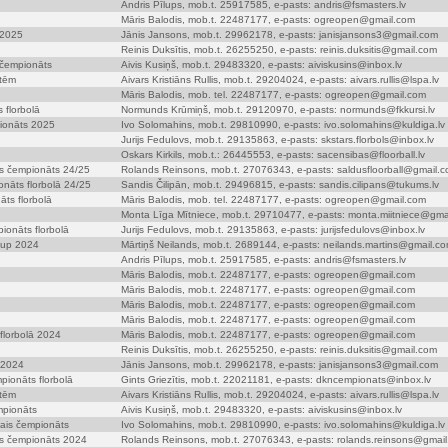
Andris Pīlups, mob.t. 25917585, e-pasts: andris@fsmasters.lv
Māris Balodis, mob.t. 22487177, e-pasts: ogreopen@gmail.com
 2025
Jānis Jansons, mob.t. 29962178, e-pasts: janisjansons3@gmail.com
Reinis Duksītis, mob.t. 26255250, e-pasts: reinis.duksitis@gmail.com
s čempionāts
Aivis Kusiņš, mob.t. 29483320, e-pasts: aiviskusins@inbox.lv
etēm
Aivars Kristiāns Rullis, mob.t. 29204024, e-pasts: aivars.rullis@lspa.lv
Māris Balodis, mob. tel. 22487177, e-pasts: ogreopen@gmail.com
 florbolā
Normunds Krūmiņš, mob.t. 29120970, e-pasts: normunds@fkkursi.lv
ionāts 2025
Ivo Solomahins, mob.t. 29810990, e-pasts: ivo.solomahins@kuldiga.lv
Jurijs Fedulovs, mob.t. 29135863, e-pasts: skstars.florbols@inbox.lv
Oskars Kirkils, mob.t.: 26445553, e-pasts: sacensibas@floorball.lv
is čempionāts 24/25
Rolands Reinsons, mob.t. 27076343, e-pasts: saldusfloorball@gmail.
āts florbolā 24/25
Sandis Čilipān, mob.t. 29496815, e-pasts: sandis.cilipans@tukums.lv
ts florbolā
Māris Balodis, mob. tel. 22487177, e-pasts: ogreopen@gmail.com
Monta Līga Mītniece, mob.t. 29710477, e-pasts: monta.miitniece@gma
ionāts florbolā
Jurijs Fedulovs, mob.t. 29135863, e-pasts: jurijsfedulovs@inbox.lv
 cup 2024
Mārtiņš Neilands, mob.t. 2689144, e-pasts: neilands.martins@gmail.c
Andris Pīlups, mob.t. 25917585, e-pasts: andris@fsmasters.lv
Māris Balodis, mob.t. 22487177, e-pasts: ogreopen@gmail.com
Māris Balodis, mob.t. 22487177, e-pasts: ogreopen@gmail.com
Māris Balodis, mob.t. 22487177, e-pasts: ogreopen@gmail.com
Māris Balodis, mob.t. 22487177, e-pasts: ogreopen@gmail.com
florbolā 2024
Māris Balodis, mob.t. 22487177, e-pasts: ogreopen@gmail.com
Reinis Duksītis, mob.t. 26255250, e-pasts: reinis.duksitis@gmail.com
 2024
Jānis Jansons, mob.t. 29962178, e-pasts: janisjansons3@gmail.com
pionāts florbolā
Gints Griezītis, mob.t. 22021181, e-pasts: dkncempionats@inbox.lv
etēm
Aivars Kristiāns Rullis, mob.t. 29204024, e-pasts: aivars.rullis@lspa.lv
mpionāts
Aivis Kusiņš, mob.t. 29483320, e-pasts: aiviskusins@inbox.lv
tais čempionāts
Ivo Solomahins, mob.t. 29810990, e-pasts: ivo.solomahins@kuldiga.lv
is čempionāts 2024
Rolands Reinsons, mob.t. 27076343, e-pasts: rolands.reinsons@gmai