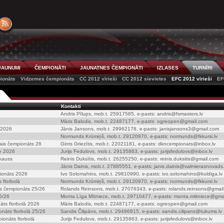
JAUNUMI
ČEMPIONĀTI
JAUNATNES ČEMPIONĀTI
IZLASES
TURNĪRI
ionāts
Vidzemes čempionāts
CC 2012 vīrieši
CC 2012 sievietes
EFC 2012 vīrieši
EF
Kontakti
Andris Pīlups, mob.t. 25917585, e-pasts: andris@fsmasters.lv
Māris Balodis, mob.t. 22487177, e-pasts: ogreopen@gmail.com
 2026
Jānis Jansons, mob.t. 29962178, e-pasts: janisjansons3@gmail.com
Normunds Krūmiņš, mob.t. 29120970, e-pasts: normunds@fkkursi.lv
tais čempionāts 26
Gints Griezītis, mob.t. 22021181, e-pasts: dkncempionats@inbox.lv
le 2026
Jurijs Fedulovs, mob.t. 29135863, e-pasts: jurijsfedulovs@inbox.lv
kauss
Reinis Duksītis, mob.t. 26255250, e-pasts: reinis.duksitis@gmail.com
Jānis Dainis, mob.t. 27885551, e-pasts: janis.dainis@valmierasnovads.
ionāts 2026
Ivo Solomahins, mob.t. 29810990, e-pasts: ivo.solomahins@kuldiga.lv
 florbolā
Normunds Krūmiņš, mob.t. 29120970, e-pasts: normunds@fkkursi.lv
is čempionāts 25/26
Rolands Reinsons, mob.t. 27076343, e-pasts: rolands.reinsons@gmai
25/26
Monta Līga Mītniece, mob.t. 29710477, e-pasts: monta.miitniece@gma
ts florbolā 2026
Māris Balodis, mob.t. 22487177, e-pasts: ogreopen@gmail.com
āts florbolā 25/26
Sandis Čilipāns, mob.t. 29496815, e-pasts: sandis.cilipans@tukums.lv
ionāts florbolā
Jurijs Fedulovs, mob.t. 29135863, e-pasts: jurijsfedulovs@inbox.lv