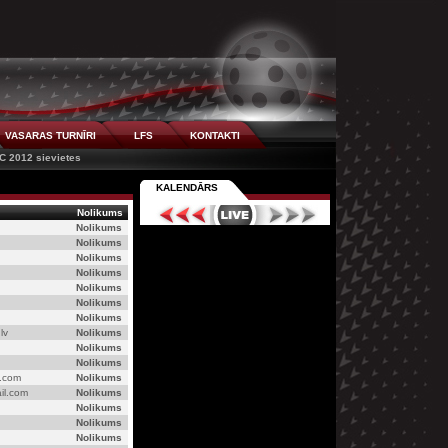
VASARAS TURNĪRI
LFS
KONTAKTI
C 2012 sievietes
KALENDĀRS
Nolikums
Nolikums
Nolikums
Nolikums
Nolikums
Nolikums
Nolikums
Nolikums
lv
Nolikums
Nolikums
Nolikums
l.com
Nolikums
il.com
Nolikums
Nolikums
Nolikums
Nolikums