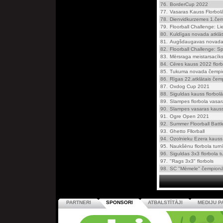
76.
BorderCup 2022
77.
Vasaras Kauss Florbol
78.
Dienvidkurzemes 1.čem
79.
Floorball Challenge: L
80.
Kuldīgas novada atklā
81.
Augšdaugavas novada
82.
Floorball Challenge: 
83.
Mērsraga meistarsacīks
84.
Cēres kauss 2022 florb
85.
Tukuma novada čempi
86.
Rīgas 22.atklātais čemp
87.
Oxdog Cup 2021
88.
Siguldas kauss florbol
89.
Slampes florbola vasar
90.
Slampes vasaras kauss 
91.
Ogre Open 2021
92.
Summer Floorball Batt
93.
Ghetto Fllorball
94.
Ozolnieku Ezera kauss 
95.
Naukšēnu florbola turn
96.
Siguldas 3x3 florbola tu
97.
"Rags 3x3" florbols
98.
SC "Mēmele" čempionāts
PARTNERI
SPONSORI
ATBALSTĪTĀJI
MEDIJU P