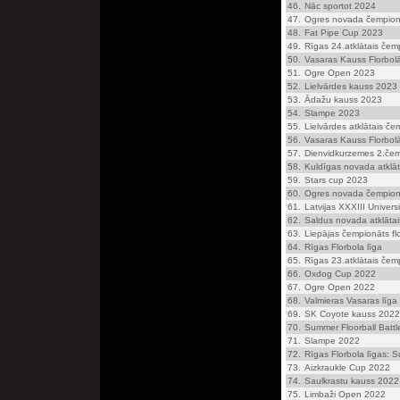
46.
Nāc sportot 2024
47.
Ogres novada čempionā
48.
Fat Pipe Cup 2023
49.
Rīgas 24.atklātais čemp
50.
Vasaras Kauss Florbol
51.
Ogre Open 2023
52.
Lielvārdes kauss 2023
53.
Ādažu kauss 2023
54.
Slampe 2023
55.
Lielvārdes atklātais če
56.
Vasaras Kauss Florbol
57.
Dienvidkurzemes 2.čem
58.
Kuldīgas novada atklā
59.
Stars cup 2023
60.
Ogres novada čempionā
61.
Latvijas XXXIII Univers
62.
Saldus novada atklāta
63.
Liepājas čempionāts fl
64.
Rīgas Florbola līga
65.
Rīgas 23.atklātais čemp
66.
Oxdog Cup 2022
67.
Ogre Open 2022
68.
Valmieras Vasaras līga
69.
SK Coyote kauss 2022
70.
Summer Floorball Batt
71.
Slampe 2022
72.
Rīgas Florbola līgas: 
73.
Aizkraukle Cup 2022
74.
Saulkrastu kauss 2022
75.
Limbaži Open 2022