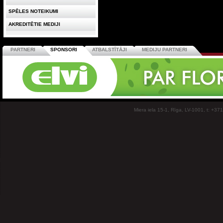
SPĒLES NOTEIKUMI
AKREDITĒTIE MEDIJI
PARTNERI
SPONSORI
ATBALSTĪTĀJI
MEDIJU PARTNERI
Miera iela 15-1, Rīga, LV-1001, t: +37