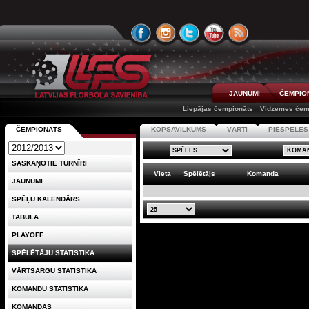
JAUNUMI
ČEMPIO
Liepājas čempionāts
Vidzemes čem
ČEMPIONĀTS
KOPSAVILKUMS
VĀRTI
PIESPĒLES
SASKAŅOTIE TURNĪRI
Vieta
Spēlētājs
Komanda
JAUNUMI
SPĒĻU KALENDĀRS
TABULA
PLAYOFF
SPĒLĒTĀJU STATISTIKA
VĀRTSARGU STATISTIKA
KOMANDU STATISTIKA
KOMANDAS