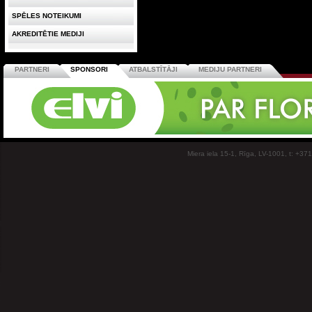
SPĒLES NOTEIKUMI
AKREDITĒTIE MEDIJI
PARTNERI
SPONSORI
ATBALSTĪTĀJI
MEDIJU PARTNERI
Miera iela 15-1, Rīga, LV-1001, t: +37