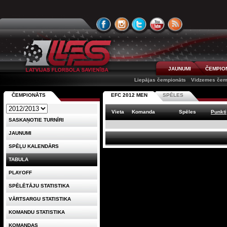
JAUNUMI
ČEMPIO
Liepājas čempionāts
Vidzemes čem
ČEMPIONĀTS
EFC 2012 MEN
SPĒLES
Vieta
Komanda
Spēles
Punkti
SASKAŅOTIE TURNĪRI
JAUNUMI
SPĒĻU KALENDĀRS
TABULA
PLAYOFF
SPĒLĒTĀJU STATISTIKA
VĀRTSARGU STATISTIKA
KOMANDU STATISTIKA
KOMANDAS