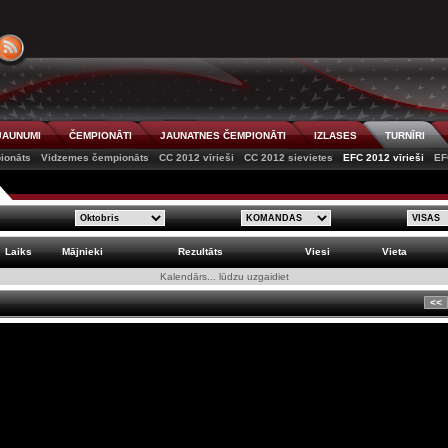
JAUNUMI
ČEMPIONĀTI
JAUNATNES ČEMPIONĀTI
IZLASES
TURNĪRI
ionāts
Vidzemes čempionāts
CC 2012 vīrieši
CC 2012 sievietes
EFC 2012 vīrieši
EF
Laiks
Mājnieki
Rezultāts
Viesi
Vieta
Kalendārs... lūdzu uzgaidiet
<<