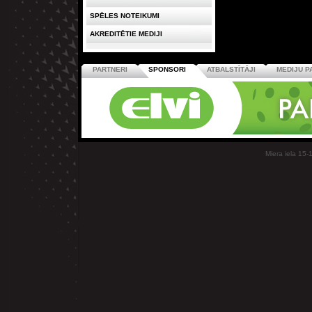
SPĒLES NOTEIKUMI
AKREDITĒTIE MEDIJI
PARTNERI
SPONSORI
ATBALSTĪTĀJI
MEDIJU P
Miera iela 15-