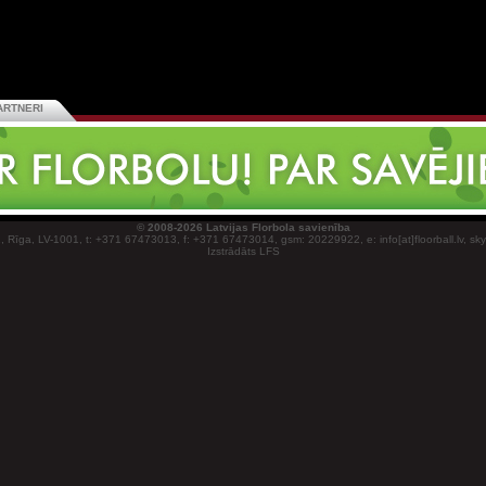
ARTNERI
© 2008-2026 Latvijas Florbola savienība
1, Rīga, LV-1001, t: +371 67473013, f: +371 67473014, gsm: 20229922, e: info[at]floorball.lv, sk
Izstrādāts LFS