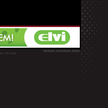
Ieteikumi, ierosinājumi, kļūdas
ype: LFS_birojs