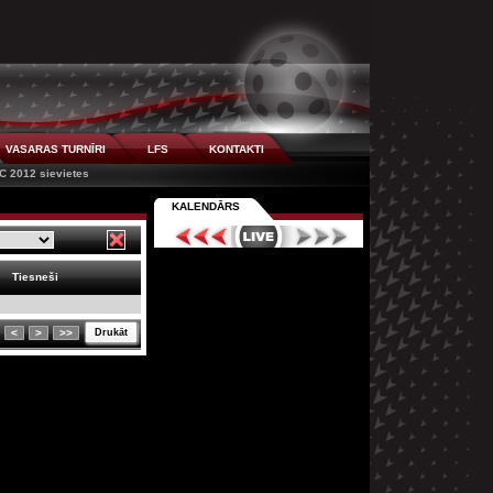
VASARAS TURNĪRI
LFS
KONTAKTI
C 2012 sievietes
KALENDĀRS
Tiesneši
<
>
>>
Drukāt