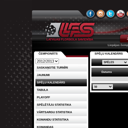
Liepājas čemp
ČEMPIONĀTS
SPĒĻU KALENDĀRS
SASKAŅOTIE TURNĪRI
Datums
JAUNUMI
SPĒĻU KALENDĀRS
TABULA
PLAYOFF
SPĒLĒTĀJU STATISTIKA
VĀRTSARGU STATISTIKA
KOMANDU STATISTIKA
KOMANDAS