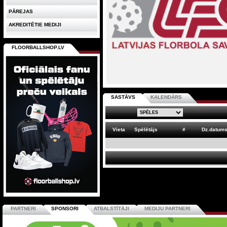
PĀREJAS
AKREDITĒTIE MEDIJI
FLOORBALLSHOP.LV
SASTĀVS
KALENDĀRS
Vieta
Spēlētājs
#
Dz.datum
PARTNERI
SPONSORI
ATBALSTĪTĀJI
MEDIJU PARTNERI