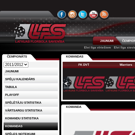
JAUNUMI
ČEMPIO
Elvi līga vīriešiem
Elvi līga siev
ČEMPIONĀTS
KOMANDAS
FK DVT
Warriors
JAUNUMI
SPĒĻU KALENDĀRS
TABULA
PLAYOFF
SPĒLĒTĀJU STATISTIKA
KOMANDA
VĀRTSARGU STATISTIKA
KOMANDU STATISTIKA
KOMANDAS
SPĒLES NOTEIKUMI