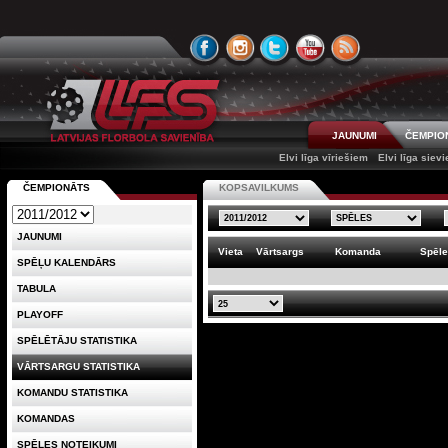
JAUNUMI
ČEMPIO
Elvi līga vīriešiem
Elvi līga siev
ČEMPIONĀTS
KOPSAVILKUMS
JAUNUMI
Vieta
Vārtsargs
Komanda
Spēl
SPĒĻU KALENDĀRS
TABULA
PLAYOFF
SPĒLĒTĀJU STATISTIKA
VĀRTSARGU STATISTIKA
KOMANDU STATISTIKA
KOMANDAS
SPĒLES NOTEIKUMI