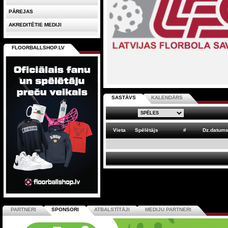
PĀREJAS
AKREDITĒTIE MEDIJI
FLOORBALLSHOP.LV
SASTĀVS
KALENDĀRS
Vieta
Spēlētājs
#
Dz.datum
PARTNERI
SPONSORI
ATBALSTĪTĀJI
MEDIJU PARTNERI