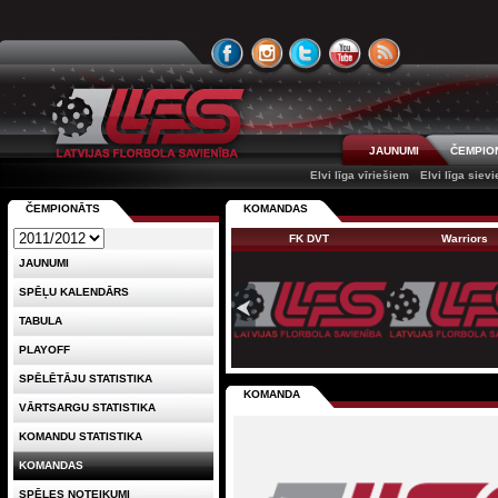
JAUNUMI
ČEMPIO
Elvi līga vīriešiem
Elvi līga siev
ČEMPIONĀTS
KOMANDAS
FK DVT
Warriors
JAUNUMI
SPĒĻU KALENDĀRS
TABULA
PLAYOFF
SPĒLĒTĀJU STATISTIKA
KOMANDA
VĀRTSARGU STATISTIKA
KOMANDU STATISTIKA
KOMANDAS
SPĒLES NOTEIKUMI