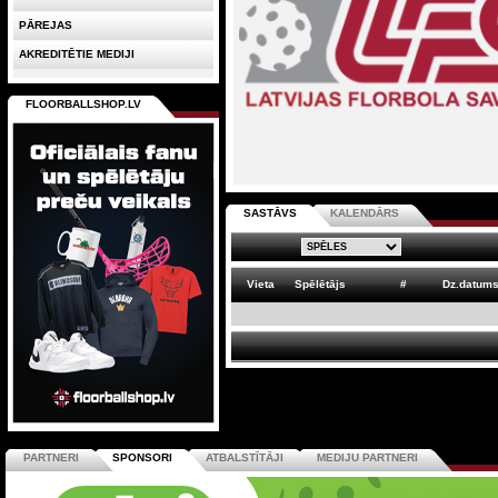
PĀREJAS
AKREDITĒTIE MEDIJI
FLOORBALLSHOP.LV
SASTĀVS
KALENDĀRS
Vieta
Spēlētājs
#
Dz.datum
PARTNERI
SPONSORI
ATBALSTĪTĀJI
MEDIJU PARTNERI