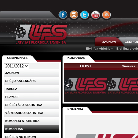
JAUNUMI
ČEMPIO
Elvi līga vīriešiem
Elvi līga siev
ČEMPIONĀTS
KOMANDAS
FK DVT
Warriors
JAUNUMI
SPĒĻU KALENDĀRS
TABULA
PLAYOFF
SPĒLĒTĀJU STATISTIKA
KOMANDA
VĀRTSARGU STATISTIKA
KOMANDU STATISTIKA
KOMANDAS
SPĒLES NOTEIKUMI