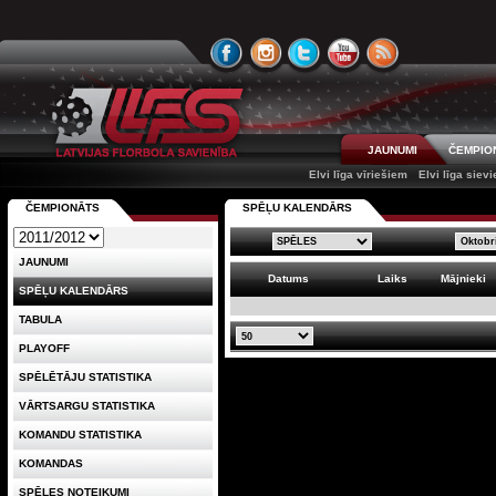
JAUNUMI
ČEMPIO
Elvi līga vīriešiem
Elvi līga siev
ČEMPIONĀTS
SPĒĻU KALENDĀRS
JAUNUMI
Datums
Laiks
Mājnieki
SPĒĻU KALENDĀRS
TABULA
PLAYOFF
SPĒLĒTĀJU STATISTIKA
VĀRTSARGU STATISTIKA
KOMANDU STATISTIKA
KOMANDAS
SPĒLES NOTEIKUMI