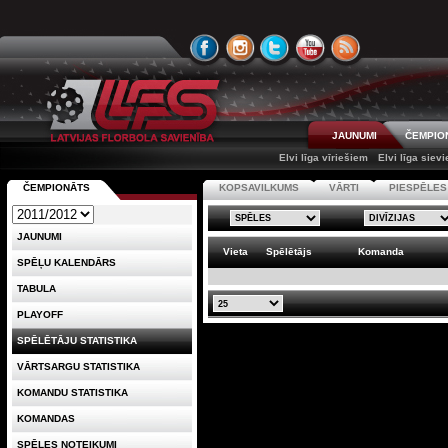
JAUNUMI
ČEMPIO
Elvi līga vīriešiem
Elvi līga siev
ČEMPIONĀTS
KOPSAVILKUMS
VĀRTI
PIESPĒLES
JAUNUMI
Vieta
Spēlētājs
Komanda
SPĒĻU KALENDĀRS
TABULA
PLAYOFF
SPĒLĒTĀJU STATISTIKA
VĀRTSARGU STATISTIKA
KOMANDU STATISTIKA
KOMANDAS
SPĒLES NOTEIKUMI