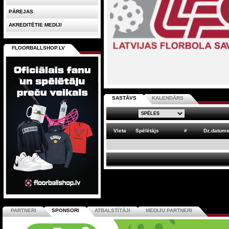
PĀREJAS
AKREDITĒTIE MEDIJI
FLOORBALLSHOP.LV
SASTĀVS
KALENDĀRS
Vieta
Spēlētājs
#
Dz.datum
PARTNERI
SPONSORI
ATBALSTĪTĀJI
MEDIJU PARTNERI