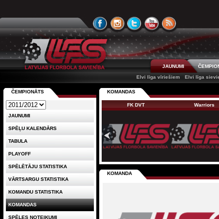
JAUNUMI
ČEMPIO
Elvi līga vīriešiem
Elvi līga siev
ČEMPIONĀTS
KOMANDAS
FK DVT
Warriors
JAUNUMI
SPĒĻU KALENDĀRS
TABULA
PLAYOFF
SPĒLĒTĀJU STATISTIKA
KOMANDA
VĀRTSARGU STATISTIKA
KOMANDU STATISTIKA
KOMANDAS
SPĒLES NOTEIKUMI