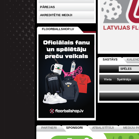
PĀREJAS
AKREDITĒTIE MEDIJI
FLOORBALLSHOP.LV
SASTĀVS
KALEN
Vieta
Spēlētājs
PARTNERI
SPONSORI
ATBALSTĪTĀJI
MEDIJU P