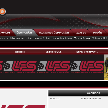
JAUNUMI
ČEMPIONĀTI
JAUNATNES ČEMPIONĀTI
IZLASES
TURNĪRI
riešiem
Elvi līga sievietēm
Vīrieši 1. līga
Sievietes 1. līga
Vīrieši 2. līga
Veterāni 35+
Warriors
Valmiera/BSS
Burtnieku nov./V…
WARRIORS
Weblapa:
floorball.ucoz.lv/