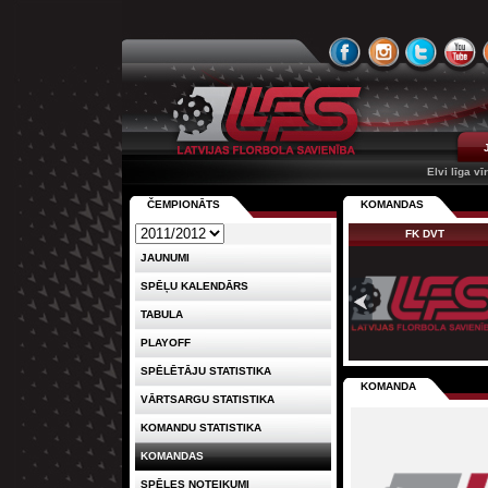
Elvi līga vī
ČEMPIONĀTS
KOMANDAS
FK DVT
JAUNUMI
SPĒĻU KALENDĀRS
TABULA
PLAYOFF
SPĒLĒTĀJU STATISTIKA
KOMANDA
VĀRTSARGU STATISTIKA
KOMANDU STATISTIKA
KOMANDAS
SPĒLES NOTEIKUMI