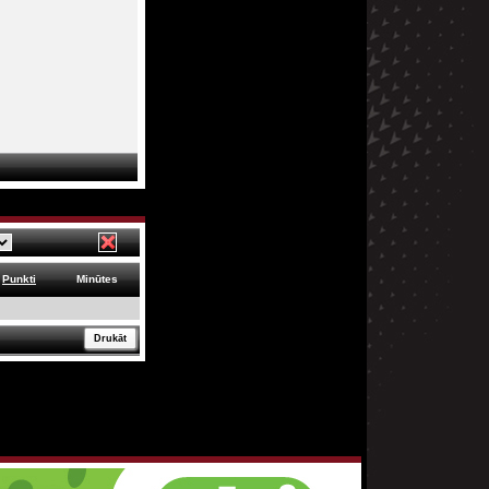
Punkti
Minūtes
Drukāt