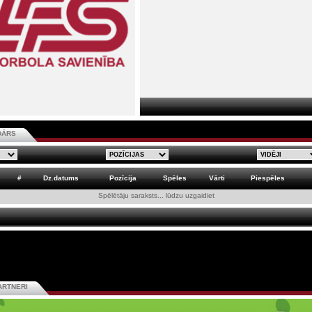
DĀRS
#
Dz.datums
Pozīcija
Spēles
Vārti
Piespēles
Spēlētāju saraksts... lūdzu uzgaidiet
ARTNERI