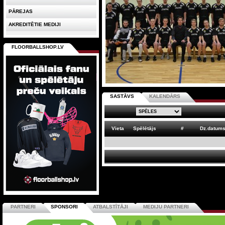
PĀREJAS
AKREDITĒTIE MEDIJI
FLOORBALLSHOP.LV
SASTĀVS
KALENDĀRS
Vieta
Spēlētājs
#
Dz.datum
PARTNERI
SPONSORI
ATBALSTĪTĀJI
MEDIJU PARTNERI