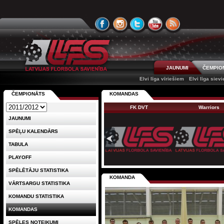
JAUNUMI
ČEMPIO
Elvi līga vīriešiem
Elvi līga siev
ČEMPIONĀTS
KOMANDAS
FK DVT
Warriors
JAUNUMI
SPĒĻU KALENDĀRS
TABULA
PLAYOFF
SPĒLĒTĀJU STATISTIKA
KOMANDA
VĀRTSARGU STATISTIKA
KOMANDU STATISTIKA
KOMANDAS
SPĒLES NOTEIKUMI