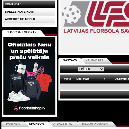
KOMANDAS
SPĒLES NOTEIKUMI
AKREDITĒTIE MEDIJI
FLOORBALLSHOP.LV
SASTĀVS
KALENDĀRS
Vieta
Spēlētājs
#
Dz.datum
PARTNERI
SPONSORI
ATBALSTĪTĀJI
MEDIJU PARTNERI