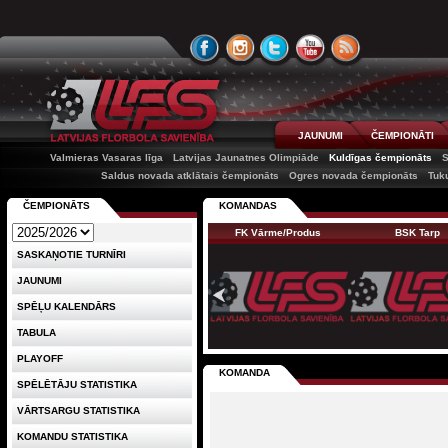
JAUNUMI
ČEMPIONĀTI
Valmieras Vasaras līga
Latvijas Jaunatnes Olimpiāde
Kuldīgas čempionāts
Saldus novada atklātais čempionāts
Ogres novada čempionāts
Tuk
ČEMPIONĀTS
KOMANDAS
FK Vārme/Produs
BSK Tarp
SASKAŅOTIE TURNĪRI
JAUNUMI
SPĒĻU KALENDĀRS
TABULA
PLAYOFF
KOMANDA
SPĒLĒTĀJU STATISTIKA
VĀRTSARGU STATISTIKA
KOMANDU STATISTIKA