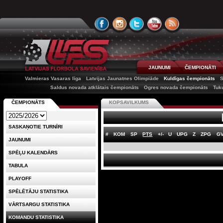
JAUNUMI
ČEMPIONĀTI
Valmieras Vasaras līga
Latvijas Jaunatnes Olimpiāde
Kuldīgas čempionāts
Saldus novada atklātais čempionāts
Ogres novada čempionāts
Tuk
ČEMPIONĀTS
KOPSAVILKUMS
SASKAŅOTIE TURNĪRI
#
KOM
SP
PTS
+/-
U
UPG
Z
ZPG
G
JAUNUMI
SPĒĻU KALENDĀRS
TABULA
PLAYOFF
SPĒLĒTĀJU STATISTIKA
VĀRTSARGU STATISTIKA
KOMANDU STATISTIKA