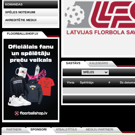
KOMANDAS
SPĒLES NOTEIKUMI
AKREDITĒTIE MEDIJI
FLOORBALLSHOP.LV
SASTĀVS
KALENDĀRS
Vieta
Spēlētājs
#
Dz.datum
PARTNERI
SPONSORI
ATBALSTĪTĀJI
MEDIJU PARTNERI