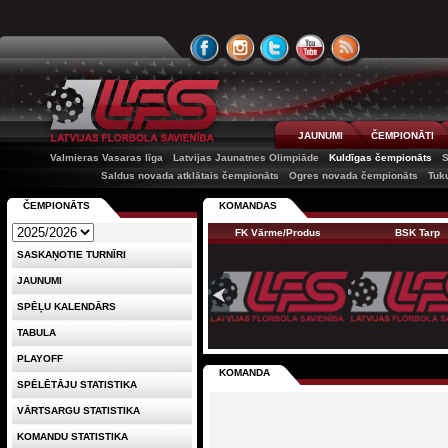
JAUNUMI
ČEMPIONĀTI
Valmieras Vasaras līga
Latvijas Jaunatnes Olimpiāde
Kuldīgas čempionāts
Saldus novada atklātais čempionāts
Ogres novada čempionāts
Tuk
ČEMPIONĀTS
KOMANDAS
FK Vārme/Produs
BSK Tarp
SASKAŅOTIE TURNĪRI
JAUNUMI
SPĒĻU KALENDĀRS
TABULA
PLAYOFF
KOMANDA
SPĒLĒTĀJU STATISTIKA
VĀRTSARGU STATISTIKA
KOMANDU STATISTIKA