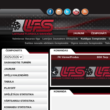
JAUNUMI
ČEMPIONĀTI
Valmieras Vasaras līga
Latvijas Jaunatnes Olimpiāde
Kuldīgas čempionāts
Saldus novada atklātais čempionāts
Ogres novada čempionāts
Tuk
ČEMPIONĀTS
KOMANDAS
FK Vārme/Produs
BSK Tarp
SASKAŅOTIE TURNĪRI
JAUNUMI
SPĒĻU KALENDĀRS
TABULA
PLAYOFF
KOMANDA
SPĒLĒTĀJU STATISTIKA
VĀRTSARGU STATISTIKA
KOMANDU STATISTIKA