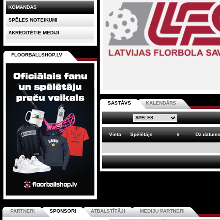
KOMANDAS
SPĒLES NOTEIKUMI
AKREDITĒTIE MEDIJI
FLOORBALLSHOP.LV
SASTĀVS
KALENDĀRS
Vieta
Spēlētājs
#
Dz.datum
PARTNERI
SPONSORI
ATBALSTĪTĀJI
MEDIJU PARTNERI