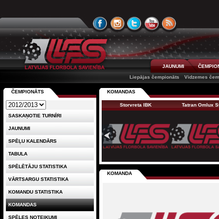
JAUNUMI
ČEMPIO
Liepājas čempionāts
Vidzemes čem
ČEMPIONĀTS
KOMANDAS
Storvreta IBK
Tatran Omlux S
SASKAŅOTIE TURNĪRI
JAUNUMI
SPĒĻU KALENDĀRS
TABULA
SPĒLĒTĀJU STATISTIKA
KOMANDA
VĀRTSARGU STATISTIKA
KOMANDU STATISTIKA
KOMANDAS
SPĒLES NOTEIKUMI