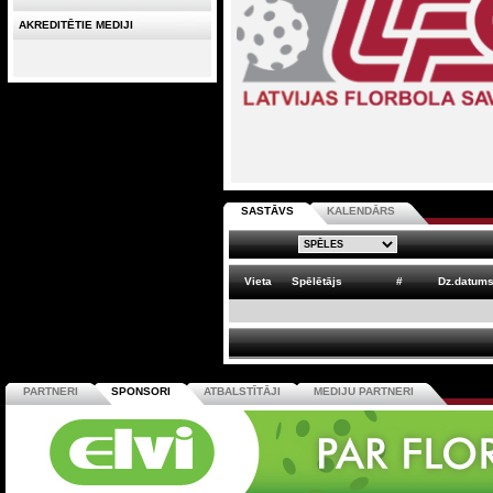
AKREDITĒTIE MEDIJI
SASTĀVS
KALENDĀRS
Vieta
Spēlētājs
#
Dz.datum
PARTNERI
SPONSORI
ATBALSTĪTĀJI
MEDIJU PARTNERI