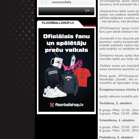
„RTU/Inspecta” jauno sezon
successfully
Jansons, kurš pavasarī kā sp
IFF »
„Starpsezonu laikā esam pi
maiņa nav palikusi iepriekšē
režīmā mēģinām novērst va
– kas jāmaina, kas jāuzlabo
FLOORBALLSHOP.LV
„RTU/Inspecta” grupu turnīr
kuru gan labāk raksturo trīs 
„Komandā ir ne mazums piere
pieredze varētu kompensēt 
noteikti palīdzēs visiem mū
rada iespēju uz vairākām di
Čempionu kausa spēļu skaits
nenotiks spēle par trešo v
„Pašreiz esam sev izvirzīju
mūsu komanda saņemtu uzslav
Pirms gada „RTU/Inspecta” 
Slovēnijas „Gorale”, bet ar
uzvarēta arī Igaunijas „Augu
Čempionu kausa vīriešu 
(spēļu sākums norādīts pēc L
Trešdiena, 3. oktobris
B grupa. Plkst. 12:00. „Storv
A grupa. Plkst. 18:00. „Wiler
Ceturtdiena, 4. oktobris
A grupa. Plkst. 15:00. „SPV”
B grupa. Plkst. 18:00. „RTU/I
Piektdiena, 5. oktobris