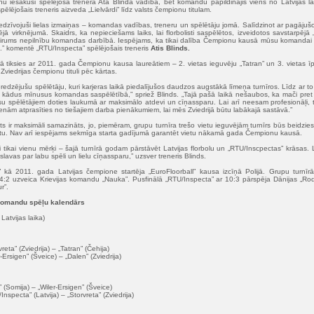
u iesākusi spēlējošā trenera Ata Blinda vadībā, bet komandu papildinājis viens no Latvijas lab
ēlējošais treneris aizveda „Lielvārdi” līdz valsts čempionu titulam.
edzīvojuši lielas izmaiņas – komandas vadības, treneru un spēlētāju jomā. Salīdzinot ar pagājuš
jā virknējumā. Skaidrs, ka nepieciešams laiks, lai florbolisti saspēlētos, izveidotos savstarpējā „
irums nepilnību komandas darbībā. Iespējams, ka tikai dalība Čempionu kausā mūsu komandai l
.” komentē „RTU/Inspecta” spēlējošais treneris
Atis Blinds.
ā tiksies ar 2011. gada Čempionu kausa laureātiem – 2. vietas ieguvēju „Tatran” un 3. vietas īp
Zviedrijas čempionu tituli pēc kārtas.
dzējušu spēlētāju, kuri karjeras laikā piedalījušos daudzos augstākā līmeņa turnīros. Līdz ar to 
kādus mīnusus komandas saspēlētībā,” spriež Blinds. „Tajā pašā laikā nešaubos, ka mači pret
su spēlētājiem doties laukumā ar maksimālo atdevi un cīņassparu. Lai arī neesam profesionāļi, taču
enām atprasīties no tiešajiem darba pienākumiem, lai mēs Zviedrijā būtu labākajā sastāvā.”
 ir maksimāli samazināts, jo, piemēram, grupu turnīra trešo vietu ieguvējām turnīrs būs beidzie
ietu. Nav arī iespējams sekmīga starta gadījumā garantēt vietu nākamā gada Čempionu kausā.
ši tikai vienu mērķi – šajā turnīrā godam pārstāvēt Latvijas florbolu un „RTU/Inscpectas” krāsas.
as par labu spēli un lielu cīņassparu,” uzsver treneris Blinds.
kā 2011. gada Latvijas čempione startēja „EuroFloorball” kausa izcīņā Polijā. Grupu turnīrā
 4:2 uzveica Krievijas komandu „Nauka”. Pusfinālā „RTU/Inspecta” ar 10:3 pārspēja Dānijas „Rodo
r”.
komandu spēļu kalendārs
atvijas laika)
reta” (Zviedrija) – „Tatran” (Čehija)
-Ersigen” (Šveice) – „Dalen” (Zviedrija)
 (Somija) – „Wiler-Ersigen” (Šveice)
nspecta” (Latvija) – „Storvreta” (Zviedrija)