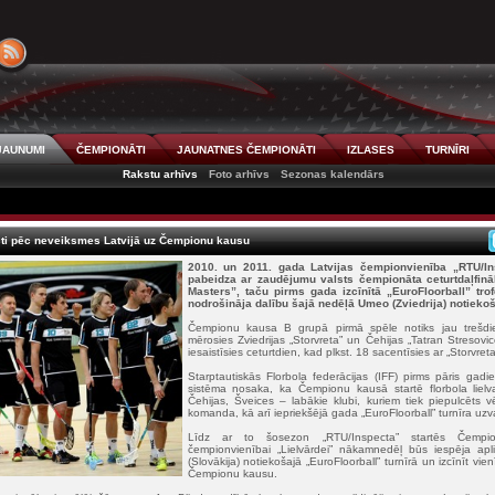
JAUNUMI
ČEMPIONĀTI
JAUNATNES ČEMPIONĀTI
IZLASES
TURNĪRI
Rakstu arhīvs
Foto arhīvs
Sezonas kalendārs
isti pēc neveiksmes Latvijā uz Čempionu kausu
2010. un 2011. gada Latvijas čempionvienība „RTU/I
pabeidza ar zaudējumu valsts čempionāta ceturtdaļfināl
Masters”, taču pirms gada izcīnītā „EuroFloorball” trof
nodrošināja dalību šajā nedēļā Umeo (Zviedrija) notiek
Čempionu kausa B grupā pirmā spēle notiks jau trešdi
mērosies Zviedrijas „Storvreta” un Čehijas „Tatran Stresovi
iesaistīsies ceturtdien, kad plkst. 18 sacentīsies ar „Storvreta
Starptautiskās Florbola federācijas (IFF) pirms pāris gadi
sistēma nosaka, ka Čempionu kausā startē florbola lielva
Čehijas, Šveices – labākie klubi, kuriem tiek piepulcēts v
komanda, kā arī iepriekšējā gada „EuroFloorball” turnīra uzv
Līdz ar to šosezon „RTU/Inspecta” startēs Čempi
čempionvienībai „Lielvārdei” nākamnedēļ būs iespēja ap
(Slovākija) notiekošajā „EuroFloorball” turnīrā un izcīnīt v
Čempionu kausu.