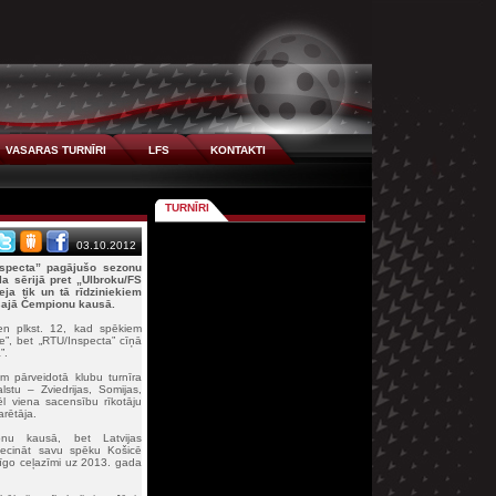
VASARAS TURNĪRI
LFS
KONTAKTI
TURNĪRI
03.10.2012
nspecta” pagājušo sezonu
a sērijā pret „Ulbroku/FS
eja tik un tā rīdziniekiem
ošajā Čempionu kausā.
en plkst. 12, kad spēkiem
ce”, bet „RTU/Inspecta” cīņā
”.
em pārveidotā klubu turnīra
lstu – Zviedrijas, Somijas,
ēl viena sacensību rīkotāju
arētāja.
onu kausā, bet Latvijas
liecināt savu spēku Košicē
ienīgo ceļazīmi uz 2013. gada