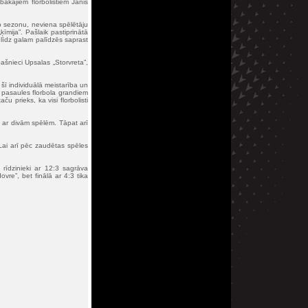
ākajiem florbolistiem Jānis
o sezonu, neviena spēlētāju
ķīmija”. Pašlaik pastiprinātā
īdz galam palīdzēs saprast
ašnieci Upsalas „Storvreta”,
šī individuālā meistarība un
 pasaules florbola grandiem
 prieks, ka visi florbolisti
s ar divām spēlēm. Tāpat arī
 Lai arī pēc zaudētas spēles
 rīdzinieki ar 12:3 sagrāva
vre”, bet finālā ar 4:3 tika