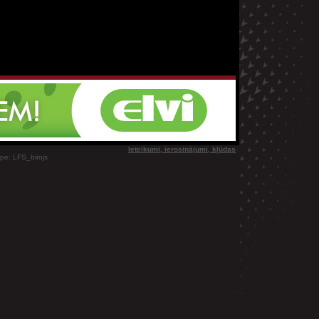
Ieteikumi, ierosinājumi, kļūdas
ype: LFS_birojs