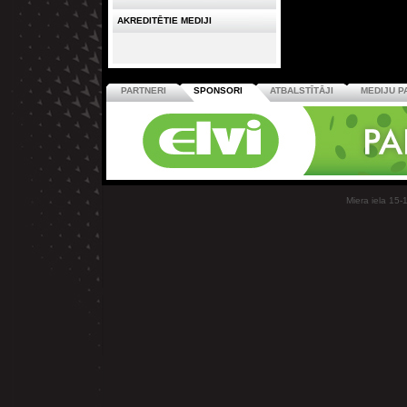
AKREDITĒTIE MEDIJI
PARTNERI
SPONSORI
ATBALSTĪTĀJI
MEDIJU P
Miera iela 15-