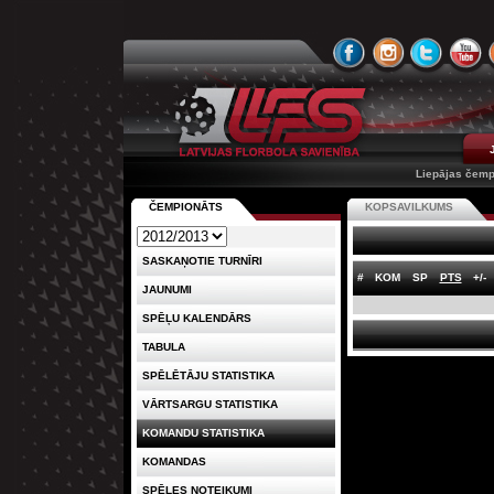
Liepājas čemp
ČEMPIONĀTS
KOPSAVILKUMS
SASKAŅOTIE TURNĪRI
#
KOM
SP
PTS
+/-
JAUNUMI
SPĒĻU KALENDĀRS
TABULA
SPĒLĒTĀJU STATISTIKA
VĀRTSARGU STATISTIKA
KOMANDU STATISTIKA
KOMANDAS
SPĒLES NOTEIKUMI