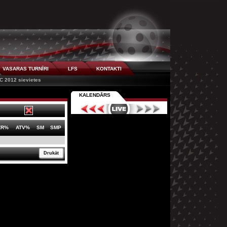
VASARAS TURNĪRI
LFS
KONTAKTI
C 2012 sievietes
KALENDĀRS
ZR%
ATV%
SM
SMP
Drukāt