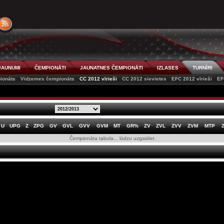
JAUNUMI
ČEMPIONĀTI
JAUNATNES ČEMPIONĀTI
IZLASES
TURNĪRI
ionāts
Vidzemes čempionāts
CC 2012 vīrieši
CC 2012 sievietes
EFC 2012 vīrieši
EF
U
UPG
Z
ZPG
GV
GVL
GVV
GVM
MT
GR%
ZV
ZVL
ZVV
ZVM
MTP
Čempionāta tabula... lūdzu uzgaidiet