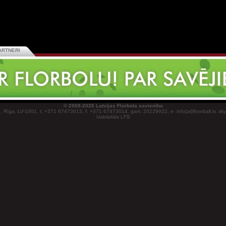
ARTNERI
© 2008-2026 Latvijas Florbola savienība
1, Rīga, LV-1001, t: +371 67473013, f: +371 67473014, gsm: 20229922, e: info[at]floorball.lv, sk
Izstrādāts LFS