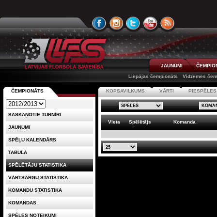
JAUNUMI
ČEMPIO
Liepājas čempionāts
Vidzemes čem
ČEMPIONĀTS
KOPSAVILKUMS
VĀRTI
PIESPĒLES
SASKAŅOTIE TURNĪRI
Vieta
Spēlētājs
Komanda
JAUNUMI
SPĒĻU KALENDĀRS
TABULA
SPĒLĒTĀJU STATISTIKA
VĀRTSARGU STATISTIKA
KOMANDU STATISTIKA
KOMANDAS
SPĒLES NOTEIKUMI