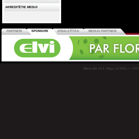
AKREDITĒTIE MEDIJI
PARTNERI
SPONSORI
ATBALSTĪTĀJI
MEDIJU PARTNERI
Miera iela 15-1, Rīga, LV-1001, t: +37