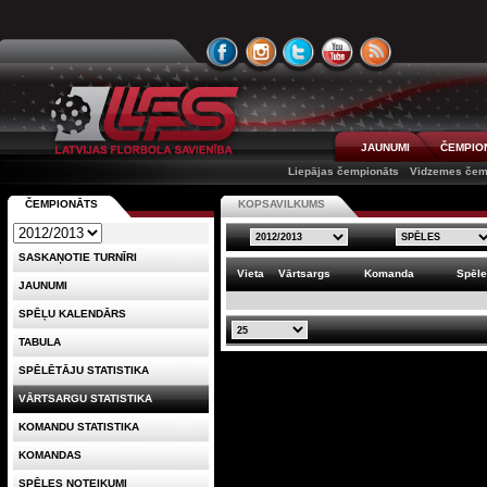
JAUNUMI
ČEMPIO
Liepājas čempionāts
Vidzemes čem
ČEMPIONĀTS
KOPSAVILKUMS
SASKAŅOTIE TURNĪRI
Vieta
Vārtsargs
Komanda
Spēl
JAUNUMI
SPĒĻU KALENDĀRS
TABULA
SPĒLĒTĀJU STATISTIKA
VĀRTSARGU STATISTIKA
KOMANDU STATISTIKA
KOMANDAS
SPĒLES NOTEIKUMI