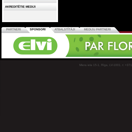
AKREDITĒTIE MEDIJI
PARTNERI
SPONSORI
ATBALSTĪTĀJI
MEDIJU PARTNERI
Miera iela 15-1, Rīga, LV-1001, t: +37