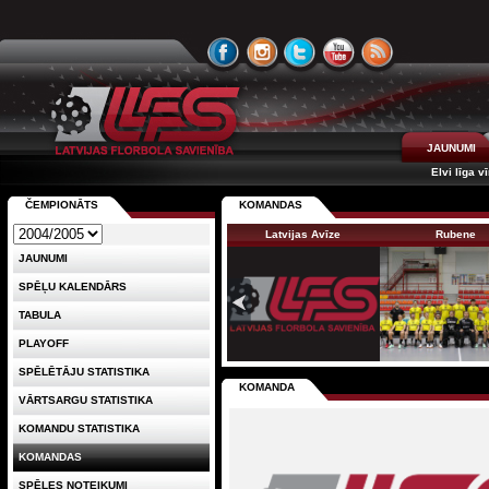
JAUNUMI
Elvi līga v
ČEMPIONĀTS
KOMANDAS
Latvijas Avīze
Rubene
JAUNUMI
SPĒĻU KALENDĀRS
TABULA
PLAYOFF
SPĒLĒTĀJU STATISTIKA
KOMANDA
VĀRTSARGU STATISTIKA
KOMANDU STATISTIKA
KOMANDAS
SPĒLES NOTEIKUMI