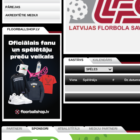
PĀREJAS
AKREDITĒTIE MEDIJI
FLOORBALLSHOP.LV
SASTĀVS
KALENDĀRS
Vieta
Spēlētājs
#
Dz.datum
PARTNERI
SPONSORI
ATBALSTĪTĀJI
MEDIJU PARTNERI