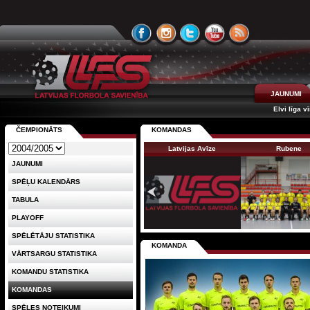
JAUNUMI
Elvi līga v
ČEMPIONĀTS
KOMANDAS
Latvijas Avīze
Rubene
JAUNUMI
SPĒĻU KALENDĀRS
TABULA
PLAYOFF
SPĒLĒTĀJU STATISTIKA
KOMANDA
VĀRTSARGU STATISTIKA
KOMANDU STATISTIKA
KOMANDAS
SPĒLES NOTEIKUMI