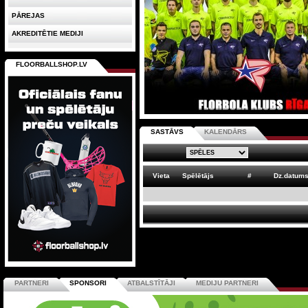
PĀREJAS
AKREDITĒTIE MEDIJI
FLOORBALLSHOP.LV
SASTĀVS
KALENDĀRS
Vieta
Spēlētājs
#
Dz.datum
PARTNERI
SPONSORI
ATBALSTĪTĀJI
MEDIJU PARTNERI