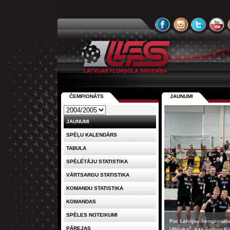
ČEMPIONĀTS
JAUNUMI
JAUNUMI
SPĒĻU KALENDĀRS
TABULA
SPĒLĒTĀJU STATISTIKA
VĀRTSARGU STATISTIKA
KOMANDU STATISTIKA
KOMANDAS
SPĒLES NOTEIKUMI
Par Latvijas čempionāta 
PĀREJAS
Ulbroka", kas šodien Ko