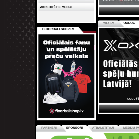
AKREDITĒTIE MEDIJI
MILY.LV
OXDOG
FLOORBALLSHOP.LV
PARTNERI
SPONSORI
ATBALSTĪTĀJI
MEDIJU P