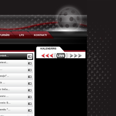
TURNĪRI
LFS
KONTAKTI
KALENDĀRS
niek...
test...
..
uju"...
k ...
 Inču...
aru ...
eic S...
ndu "...