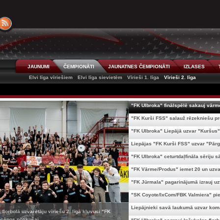
JAUNUMI
ČEMPIONĀTI
JAUNATNES ČEMPIONĀTI
IZLASES
Elvi līga vīriešiem
Elvi līga sievietēm
Vīrieši 1. līga
Vīrieši 2. līga
"FK Ulbroka" finālspēlē sakauj vārme
"FK Kurši FSS" salauž rēzekniešu pre
"FK Ulbroka" Liepājā uzvar "Kuršus".
Liepājas "FK Kurši FSS" uzvar "Pārga
"FK Ulbroka" ceturtdaļfināla sēriju sā
"FK Vārme/Produs" iemet 20 un uzvar
"FK Jūrmala" pagarinājumā izrauj uzv
"SK Coyote/IxCom/FBK Valmiera" piev
Liepājnieki savā laukumā uzvar koma
florbolā uzvarētāju vīriešu 2. līgā kļuvusi "FK
cēnos notikušaj...