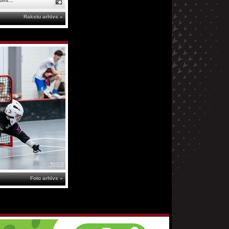
lis...
Rakstu arhīvs »
Foto arhīvs »