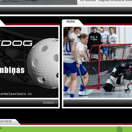
"FK Ulbroka" sagrauj Inčukalna florbo
FOTO
OXDOG »
ARTNERI