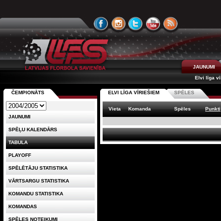
JAUNUMI
Elvi līga v
ČEMPIONĀTS
ELVI LĪGA VĪRIEŠIEM
SPĒLES
Vieta
Komanda
Spēles
Punkti
JAUNUMI
SPĒĻU KALENDĀRS
TABULA
PLAYOFF
SPĒLĒTĀJU STATISTIKA
VĀRTSARGU STATISTIKA
KOMANDU STATISTIKA
KOMANDAS
SPĒLES NOTEIKUMI