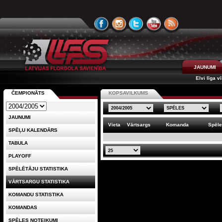
JAUNUMI
Elvi līga v
ČEMPIONĀTS
KOPSAVILKUMS
JAUNUMI
Vieta
Vārtsargs
Komanda
Spēl
SPĒĻU KALENDĀRS
TABULA
PLAYOFF
SPĒLĒTĀJU STATISTIKA
VĀRTSARGU STATISTIKA
KOMANDU STATISTIKA
KOMANDAS
SPĒLES NOTEIKUMI