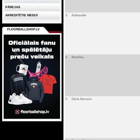
PĀREJAS
AKREDITĒTIE MEDIJI
3.
Aizkraukle
FLOORBALLSHOP.LV
4.
Biedrība
5.
Dāvis Berners