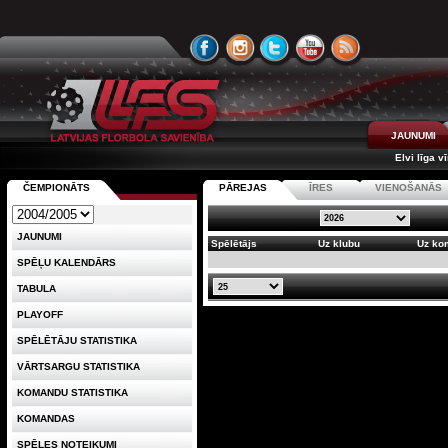
JAUNUMI
Elvi līga v
ČEMPIONĀTS
PĀREJAS
ĪRES
VIENOŠANĀS
JAUNUMI
Spēlētājs
Uz klubu
Uz ko
SPĒĻU KALENDĀRS
TABULA
PLAYOFF
SPĒLĒTĀJU STATISTIKA
VĀRTSARGU STATISTIKA
KOMANDU STATISTIKA
KOMANDAS
SPĒLES NOTEIKUMI