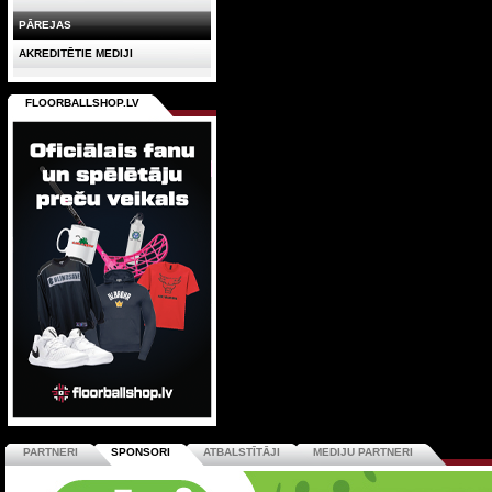
PĀREJAS
AKREDITĒTIE MEDIJI
FLOORBALLSHOP.LV
PARTNERI
SPONSORI
ATBALSTĪTĀJI
MEDIJU PARTNERI