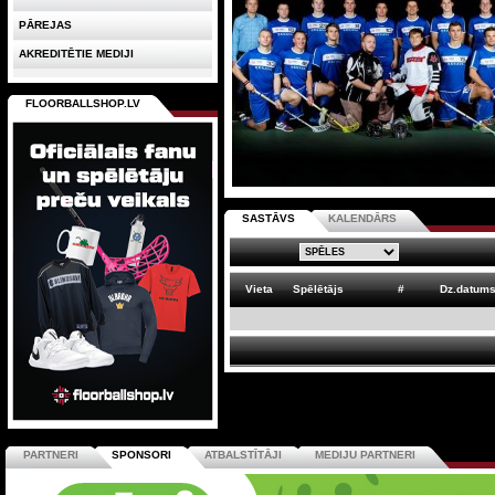
PĀREJAS
AKREDITĒTIE MEDIJI
FLOORBALLSHOP.LV
SASTĀVS
KALENDĀRS
Vieta
Spēlētājs
#
Dz.datum
PARTNERI
SPONSORI
ATBALSTĪTĀJI
MEDIJU PARTNERI