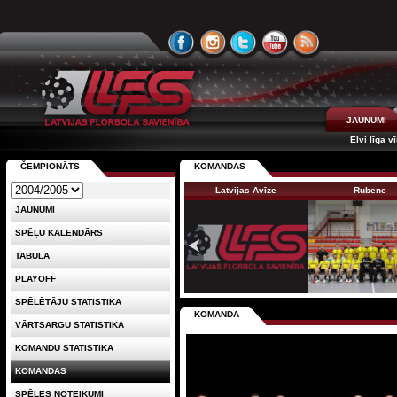
JAUNUMI
Elvi līga v
ČEMPIONĀTS
KOMANDAS
Latvijas Avīze
Rubene
JAUNUMI
SPĒĻU KALENDĀRS
TABULA
PLAYOFF
SPĒLĒTĀJU STATISTIKA
KOMANDA
VĀRTSARGU STATISTIKA
KOMANDU STATISTIKA
KOMANDAS
SPĒLES NOTEIKUMI