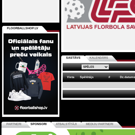
FLOORBALLSHOP.LV
SASTĀVS
KALENDĀRS
Vieta
Spēlētājs
#
Dz.datum
PARTNERI
SPONSORI
ATBALSTĪTĀJI
MEDIJU PARTNERI