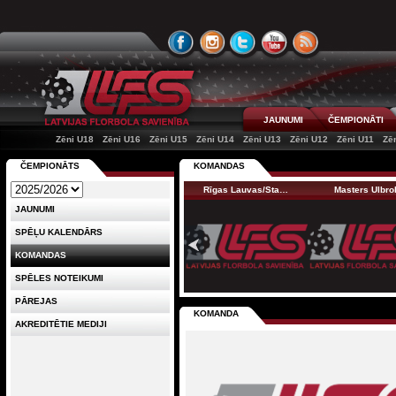
JAUNUMI
ČEMPIONĀTI
Zēni U18
Zēni U16
Zēni U15
Zēni U14
Zēni U13
Zēni U12
Zēni U11
Zē
ČEMPIONĀTS
KOMANDAS
Rīgas Lauvas/Sta…
Masters Ulbro
JAUNUMI
SPĒĻU KALENDĀRS
KOMANDAS
SPĒLES NOTEIKUMI
PĀREJAS
KOMANDA
AKREDITĒTIE MEDIJI