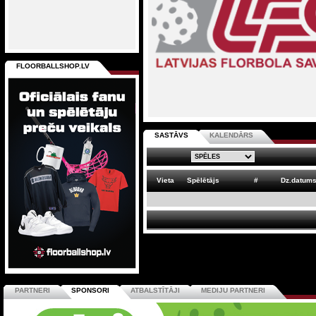
FLOORBALLSHOP.LV
SASTĀVS
KALENDĀRS
Vieta
Spēlētājs
#
Dz.datum
PARTNERI
SPONSORI
ATBALSTĪTĀJI
MEDIJU PARTNERI