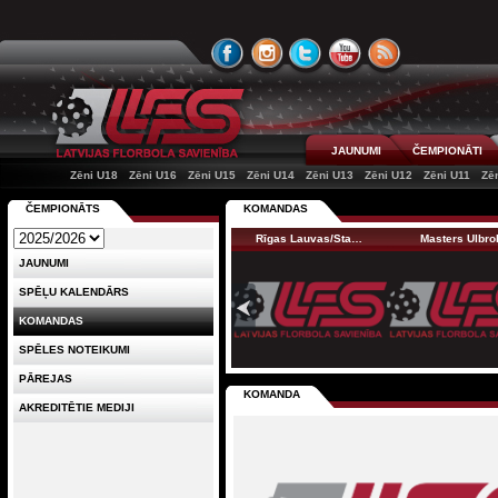
JAUNUMI
ČEMPIONĀTI
Zēni U18
Zēni U16
Zēni U15
Zēni U14
Zēni U13
Zēni U12
Zēni U11
Zē
ČEMPIONĀTS
KOMANDAS
Rīgas Lauvas/Sta…
Masters Ulbro
JAUNUMI
SPĒĻU KALENDĀRS
KOMANDAS
SPĒLES NOTEIKUMI
PĀREJAS
KOMANDA
AKREDITĒTIE MEDIJI