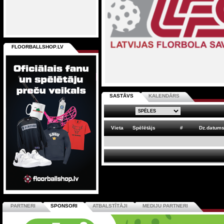
FLOORBALLSHOP.LV
SASTĀVS
KALENDĀRS
Vieta
Spēlētājs
#
Dz.datum
PARTNERI
SPONSORI
ATBALSTĪTĀJI
MEDIJU PARTNERI