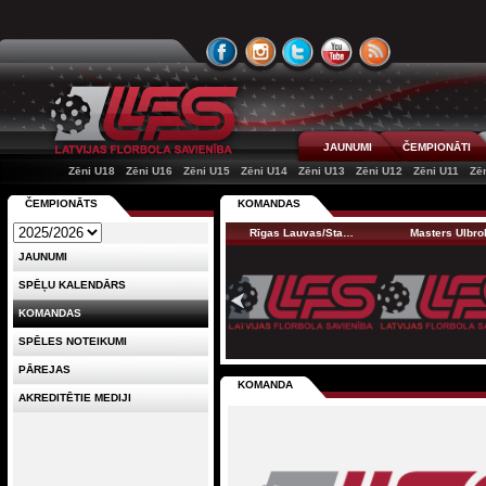
JAUNUMI
ČEMPIONĀTI
Zēni U18
Zēni U16
Zēni U15
Zēni U14
Zēni U13
Zēni U12
Zēni U11
Zē
ČEMPIONĀTS
KOMANDAS
Rīgas Lauvas/Sta…
Masters Ulbro
JAUNUMI
SPĒĻU KALENDĀRS
KOMANDAS
SPĒLES NOTEIKUMI
PĀREJAS
KOMANDA
AKREDITĒTIE MEDIJI