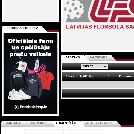
FLOORBALLSHOP.LV
SASTĀVS
KALENDĀRS
Vieta
Spēlētājs
#
Dz.datum
PARTNERI
SPONSORI
ATBALSTĪTĀJI
MEDIJU PARTNERI