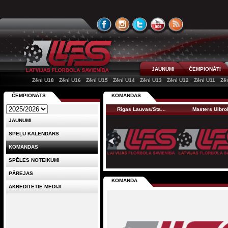
JAUNUMI
ČEMPIONĀTI
Zēni U18
Zēni U16
Zēni U15
Zēni U14
Zēni U13
Zēni U12
Zēni U11
Zē
ČEMPIONĀTS
KOMANDAS
Rīgas Lauvas/Sta…
Masters Ulbro
JAUNUMI
SPĒĻU KALENDĀRS
KOMANDAS
SPĒLES NOTEIKUMI
PĀREJAS
KOMANDA
AKREDITĒTIE MEDIJI