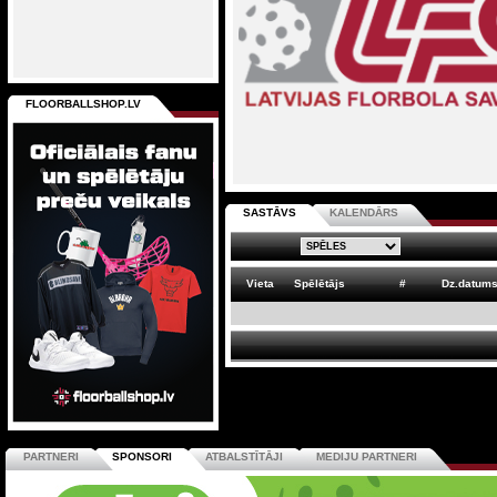
FLOORBALLSHOP.LV
SASTĀVS
KALENDĀRS
Vieta
Spēlētājs
#
Dz.datum
PARTNERI
SPONSORI
ATBALSTĪTĀJI
MEDIJU PARTNERI