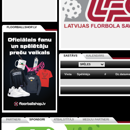
FLOORBALLSHOP.LV
SASTĀVS
KALENDĀRS
Vieta
Spēlētājs
#
Dz.datum
PARTNERI
SPONSORI
ATBALSTĪTĀJI
MEDIJU PARTNERI