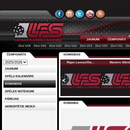
JAUNUMI
ČEMPIONĀTI
Zēni U18
Zēni U16
Zēni U15
Zēni U14
Zēni U13
Zēni U12
Zēni U11
Zē
ČEMPIONĀTS
KOMANDAS
Rīgas Lauvas/Sta…
Masters Ulbro
JAUNUMI
SPĒĻU KALENDĀRS
KOMANDAS
SPĒLES NOTEIKUMI
PĀREJAS
KOMANDA
AKREDITĒTIE MEDIJI