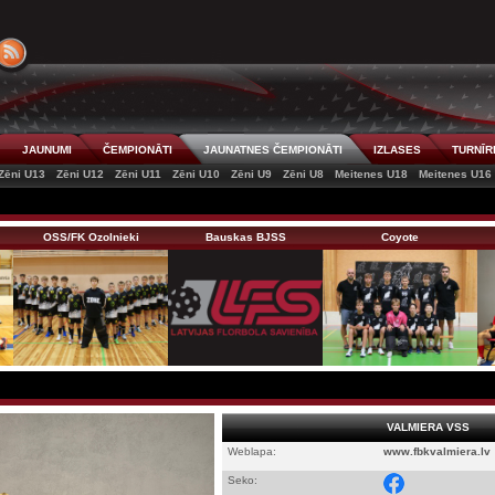
JAUNUMI
ČEMPIONĀTI
JAUNATNES ČEMPIONĀTI
IZLASES
TURNĪR
Zēni U13
Zēni U12
Zēni U11
Zēni U10
Zēni U9
Zēni U8
Meitenes U18
Meitenes U16
OSS/FK Ozolnieki
Bauskas BJSS
Coyote
VALMIERA VSS
Weblapa:
www.fbkvalmiera.lv
Seko: