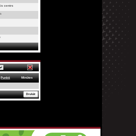
is centrs
ra
v
Punkti
Minūtes
Drukāt