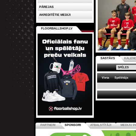
PĀREJAS
AKREDITĒTIE MEDIJI
FLOORBALLSHOP.LV
SASTĀVS
KALEN
Vieta
Spēlētājs
PARTNERI
SPONSORI
ATBALSTĪTĀJI
MEDIJU P