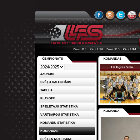
Zēni U18
Zēni U16
Zēni U15
Zēni U14
ČEMPIONĀTS
KOMANDAS
FK Ogres Vilki
JAUNUMI
SPĒĻU KALENDĀRS
TABULA
PLAYOFF
SPĒLĒTĀJU STATISTIKA
KOMANDA
VĀRTSARGU STATISTIKA
KOMANDU STATISTIKA
KOMANDAS
SPĒLES NOTEIKUMI