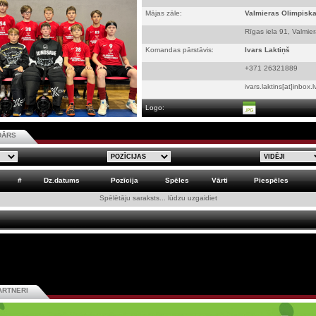
Mājas zāle:
Valmieras Olimpiska
Rīgas iela 91, Valmie
Komandas pārstāvis:
Ivars Laktiņš
+371 26321889
ivars.laktins[at]inbox.l
Logo:
DĀRS
#
Dz.datums
Pozīcija
Spēles
Vārti
Piespēles
Spēlētāju saraksts... lūdzu uzgaidiet
ARTNERI