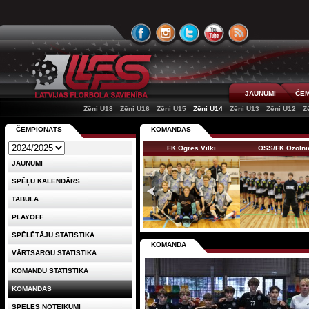
JAUNUMI
ČEM
Zēni U18
Zēni U16
Zēni U15
Zēni U14
Zēni U13
Zēni U12
Z
ČEMPIONĀTS
KOMANDAS
FK Ogres Vilki
OSS/FK Ozolni
JAUNUMI
SPĒĻU KALENDĀRS
TABULA
PLAYOFF
SPĒLĒTĀJU STATISTIKA
KOMANDA
VĀRTSARGU STATISTIKA
KOMANDU STATISTIKA
KOMANDAS
SPĒLES NOTEIKUMI