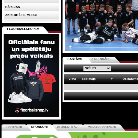
PĀREJAS
AKREDITĒTIE MEDIJI
FLOORBALLSHOP.LV
SASTĀVS
KALENDĀRS
Vieta
Spēlētājs
#
Dz.datum
PARTNERI
SPONSORI
ATBALSTĪTĀJI
MEDIJU PARTNERI