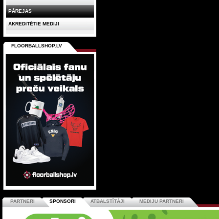
PĀREJAS
AKREDITĒTIE MEDIJI
FLOORBALLSHOP.LV
PARTNERI
SPONSORI
ATBALSTĪTĀJI
MEDIJU PARTNERI