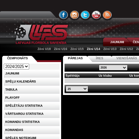
JAUNUMI
ČEM
Zēni U18
Zēni U16
Zēni U15
Zēni U14
Zēni U13
Zēni U12
Z
ČEMPIONĀTS
PĀREJAS
ĪRES
VIENOŠANĀS
JAUNUMI
Spēlētājs
Uz klubu
Uz ko
SPĒĻU KALENDĀRS
TABULA
PLAYOFF
SPĒLĒTĀJU STATISTIKA
VĀRTSARGU STATISTIKA
KOMANDU STATISTIKA
KOMANDAS
SPĒLES NOTEIKUMI