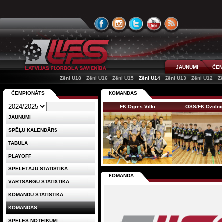
JAUNUMI
ČEM
Zēni U18
Zēni U16
Zēni U15
Zēni U14
Zēni U13
Zēni U12
Z
ČEMPIONĀTS
KOMANDAS
FK Ogres Vilki
OSS/FK Ozolni
JAUNUMI
SPĒĻU KALENDĀRS
TABULA
PLAYOFF
SPĒLĒTĀJU STATISTIKA
KOMANDA
VĀRTSARGU STATISTIKA
KOMANDU STATISTIKA
KOMANDAS
SPĒLES NOTEIKUMI