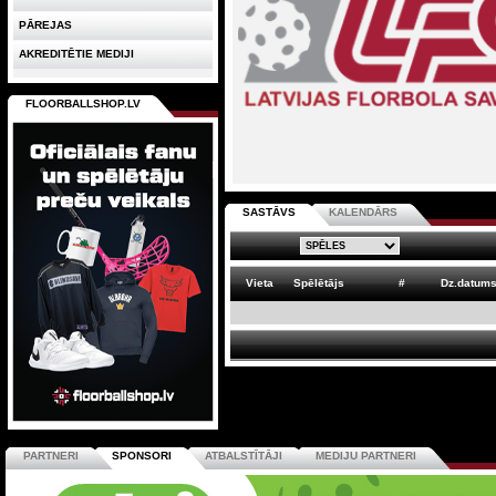
PĀREJAS
AKREDITĒTIE MEDIJI
FLOORBALLSHOP.LV
SASTĀVS
KALENDĀRS
Vieta
Spēlētājs
#
Dz.datum
PARTNERI
SPONSORI
ATBALSTĪTĀJI
MEDIJU PARTNERI