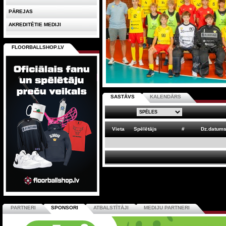
PĀREJAS
AKREDITĒTIE MEDIJI
FLOORBALLSHOP.LV
SASTĀVS
KALENDĀRS
Vieta
Spēlētājs
#
Dz.datum
PARTNERI
SPONSORI
ATBALSTĪTĀJI
MEDIJU PARTNERI