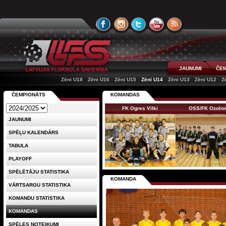
JAUNUMI
ČEM
Zēni U18
Zēni U16
Zēni U15
Zēni U14
Zēni U13
Zēni U12
Z
ČEMPIONĀTS
KOMANDAS
FK Ogres Vilki
OSS/FK Ozolni
JAUNUMI
SPĒĻU KALENDĀRS
TABULA
PLAYOFF
SPĒLĒTĀJU STATISTIKA
KOMANDA
VĀRTSARGU STATISTIKA
KOMANDU STATISTIKA
KOMANDAS
SPĒLES NOTEIKUMI