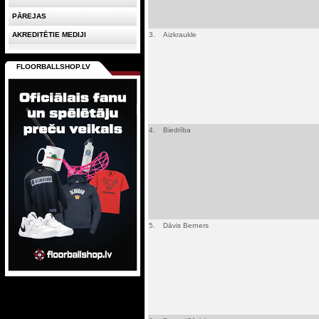
PĀREJAS
AKREDITĒTIE MEDIJI
3.
Aizkraukle
FLOORBALLSHOP.LV
4.
Biedrība
5.
Dāvis Berners